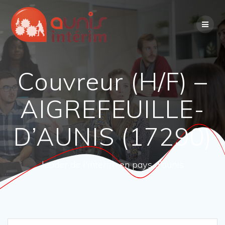
Skip
to
content
Couvreur (H/F) –
AIGREFEUILLE-
D’AUNIS (17290)
leader de l'interim en pays d'aunis